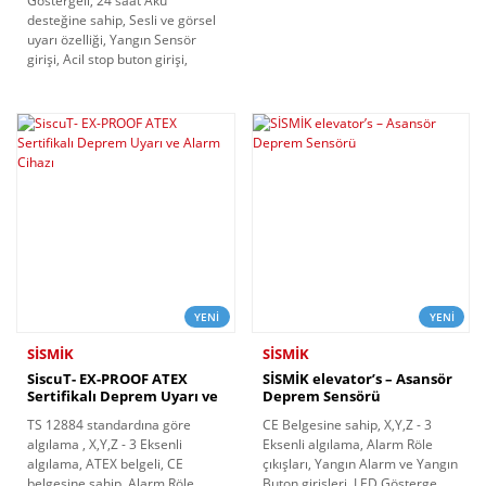
Göstergeli, 24 saat Akü
desteğine sahip, Sesli ve görsel
uyarı özelliği, Yangın Sensör
girişi, Acil stop buton girişi,
YENİ
YENİ
SİSMİK
SİSMİK
SiscuT- EX-PROOF ATEX
SİSMİK elevator’s – Asansör
Sertifikalı Deprem Uyarı ve
Deprem Sensörü
Alarm Cihazı
TS 12884 standardına göre
CE Belgesine sahip, X,Y,Z - 3
algılama , X,Y,Z - 3 Eksenli
Eksenli algılama, Alarm Röle
algılama, ATEX belgeli, CE
çıkışları, Yangın Alarm ve Yangın
belgesine sahip, Alarm Röle
Buton girişleri, LED Gösterge,