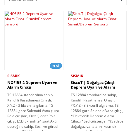
YENİ
SİSMİK
SİSMİK
NOFIRE-2 Deprem Uyarı ve
SiscuT | Doğalgaz Çıkışlı
Alarm Cihazı
Deprem Uyarı ve Alarm
Sismik/Deprem Sensörü
Cihazı Sismik/Deprem
TS 12884 standardına sahip,
TS 12884 standardına sahip,
Sensörü
Kandilli Rasathanesi Onaylı,
Kandilli Rasathanesi Onaylı,
X,Y,Z - 3 Eksenli algılama, TS
*X,Y,Z - 3 Eksenli algılama, TS
12884 göre Solenoid Vana çıkışı,
12884 göre Solenoid Vana çıkışı,
Röle çıkışları, Orta Şiddet Röle
*Elektronik Deprem Alarm
çıkışı, LCD Ekranlı, 24 saat Akü
Cihazı *Led Göstergeli *(Sadece
desteğine sahip, Sesli ve görsel
doğalgaz vanalarını kesmek