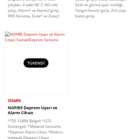
çıkışları, 4 adet NC-C-NO röle
Sesli ve görsel uyarı özelliği,
çıkışı, Alarm1 ve Alarm2 girişi,
Yangın Sensör girişi, Acil stop
IP65 Koruma, Zone1 ve Zone2
buton girişi,
TÜKENDİ
SİSMİK
NOFIRE Deprem Uyarı ve
Alarm Cihazı
Sismik/Deprem Sensörü
*TSE 12884 Belgeli *LCD
Göstergeli, *Mekanik Sensörlü,
*Deprem Alarm Cihazı *Elektro-
mekanik Deprem Cihazı