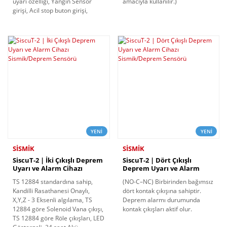
uyarı özelliği, Yangın Sensör
amacıyla kullanılır.)
girişi, Acil stop buton girişi,
YENİ
YENİ
SİSMİK
SİSMİK
SiscuT-2 | İki Çıkışlı Deprem
SiscuT-2 | Dört Çıkışlı
Uyarı ve Alarm Cihazı
Deprem Uyarı ve Alarm
Sismik/Deprem Sensörü
Cihazı Sismik/Deprem
TS 12884 standardına sahip,
(NO-C–NC) Birbirinden bağımsız
Sensörü
Kandilli Rasathanesi Onaylı,
dört kontak çıkışına sahiptir.
X,Y,Z - 3 Eksenli algılama, TS
Deprem alarmı durumunda
12884 göre Solenoid Vana çıkışı,
kontak çıkışları aktif olur.
TS 12884 göre Röle çıkışları, LED